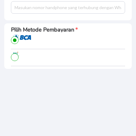
Pilih Metode Pembayaran
tasmim 2025 rr
Ringkasan Pembayaran
Total Bayar
BUAT PESANAN
Rp. 757.
920
Informasi Pribadi Anda Aman