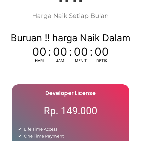
Harga Naik Setiap Bulan
Buruan !! harga Naik Dalam
00
:
00
:
00
:
00
HARI
JAM
MENIT
DETIK
Developer License
Rp. 149.000
Life Time Access
One Time Payment