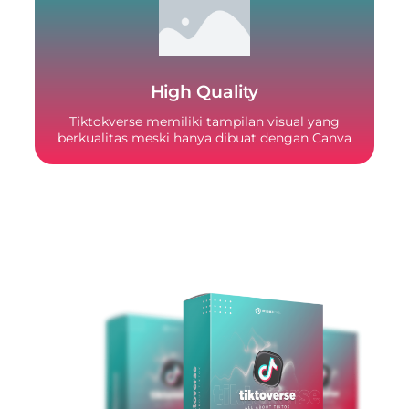
High Quality
Tiktokverse memiliki tampilan visual yang
berkualitas meski hanya dibuat dengan Canva