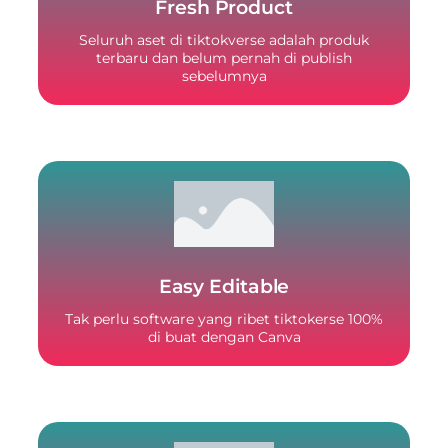
Fresh Product
Seluruh aset di tiktokverse adalah produk
terbaru dan belum pernah di publish
sebelumnya
Easy Editable
Tak perlu software yang ribet tiktokerse 100%
di buat dengan Canva